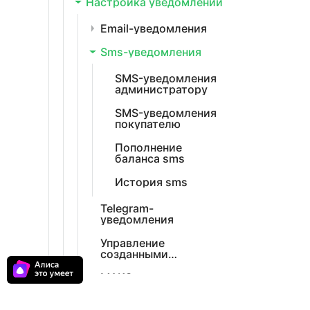
Настройка уведомлений
Email-уведомления
Sms-уведомления
SMS-уведомления
администратору
SMS-уведомления
покупателю
Пополнение
баланса sms
История sms
Telegram-
уведомления
Управление
созданными
уведомлениями
МАКС-уведомления
ВКонтакте-