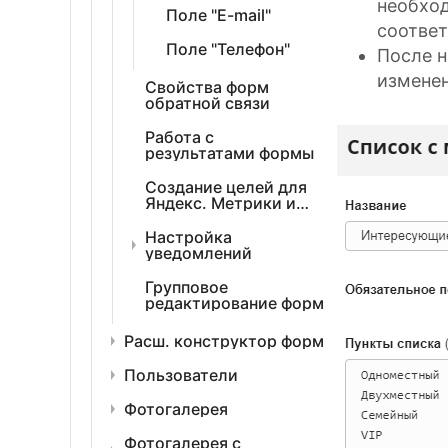
необход
Поле "E-mail"
соотве
Поле "Телефон"
После н
изменен
Свойства форм
обратной связи
Работа с
результатами формы
Создание целей для
Яндекс. Метрики и
Google Analytics
Настройка
уведомлений
Групповое
редактирование форм
Расш. конструктор форм
Пользователи
Фотогалерея
Фотогалерея с