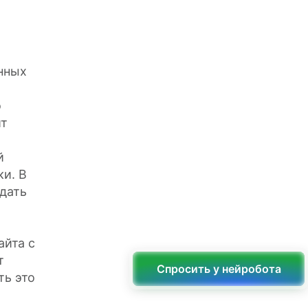
нных
о
ит
й
ки. В
дать
айта с
т
Спросить у нейробота
ть это