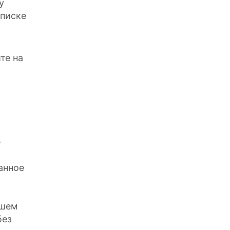
у
списке
те на
е
анное
ашем
без