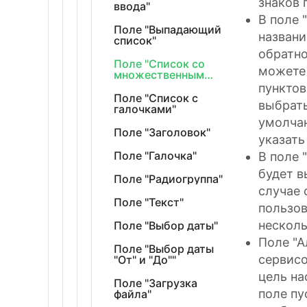
знаков 
ввода"
В поле 
Поле "Выпадающий
названи
список"
обратно
Поле "Список со
можете 
множественным
выбором"
пунктов
Поле "Список с
выбрать
галочками"
умолчан
Поле "Заголовок"
указать
Поле "Галочка"
В поле 
будет в
Поле "Радиогруппа"
случае 
Поле "Текст"
пользов
несколь
Поле "Выбор даты"
Поле "А
Поле "Выбор даты
сервисо
"От" и "До""
цель на
Поле "Загрузка
поле пу
файла"