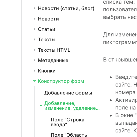
списка тем,
Новости (статьи, блог)
пользовате
выбрать нес
Новости
Статьи
Для изменен
Тексты
пиктограмму
Тексты HTML
В открывше
Метаданные
Кнопки
Введите
Конструктор форм
сайте. 
номера 
Добавление формы
Активир
Добавление,
поле на
изменение, удаление и
сортировка полей в
В окне 
формах заявок
Поле "Строка
выпадаю
ввода"
сайте. 
Поле "Область