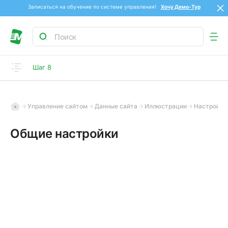
Записаться на обучение по системе управления!
Хочу Демо-Тур
Шаг 8
Управление сайтом
Данные сайта
Иллюстрации
Настройки
Общие настройки