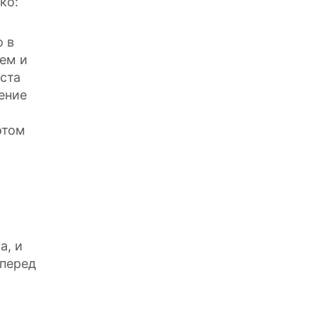
ко:
о в
ем и
ста
ение
этом
а, и
 перед