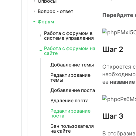
Опросы
Вопрос - ответ
Перейдите
Форум
Работа с форумом в
системе управления
Шаг 2
Работа с форумом на
сайте
Добавление темы
Откроется с
необходим
Редактирование
темы
ее
название
Добавление поста
Удаление поста
Редактирование
Шаг 3
поста
Бан пользователя
на сайте
В отобрази