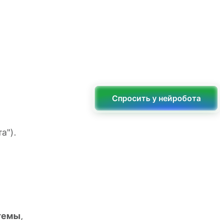
Спросить у нейробота
а").
темы
,