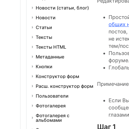
Редактирова
Новости (статьи, блог)
Простой
Новости
общих 
Статьи
постов,
Тексты
не исте
тем/пос
Тексты HTML
Пользов
Метаданные
форуме
Кнопки
Глобал
Конструктор форм
Примечание
Расш. конструктор форм
Пользователи
Если Вы
Фотогалерея
сообщен
глазами
Фотогалерея с
альбомами
Шаг 1