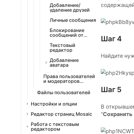
содержащей 
Добавление/
удаление друзей
Личные сообщения
Блокирование
сообщений от
Шаг 4
пользователя
Текстовый
редактор
Найдите ну
Добавление
аватара
Права пользователей
и модераторов
разного уровня
Шаг 5
Файлы пользователей
Настройки и опции
В открывше
Редактор страниц Mosaic
"
Сохранить
Работа с текстовым
редактором